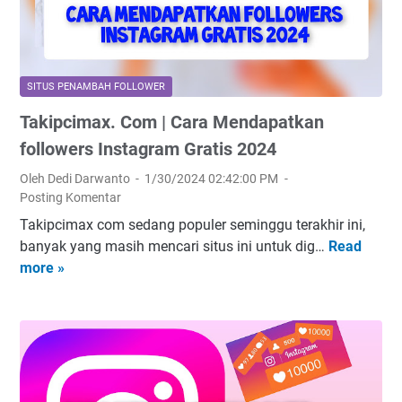
a
o
g
P
n
u
e
e
n
n
w
a
SITUS PENAMBAH FOLLOWER
g
t
a
Takipcimax. Com | Cara Mendapatkan
a
i
n
r
k
followers Instagram Gratis 2024
n
u
t
y
Oleh Dedi Darwanto
1/30/2024 02:42:00 PM
h
o
a
Posting Komentar
n
k
Takipcimax com sedang populer seminggu terakhir ini,
y
f
banyak yang masih mencari situs ini untuk dig…
Read
T
a
o
more »
a
p
l
k
a
l
i
d
o
p
a
w
c
A
e
i
k
r
m