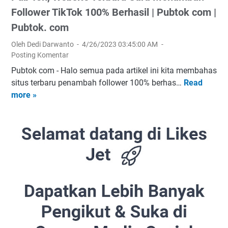
e
o
e
Follower TikTok 100% Berhasil | Pubtok com |
l
r
k
b
e
Pubtok. com
s
m
s
b
.
Oleh Dedi Darwanto
4/26/2023 03:45:00 AM
e
i
n
Posting Komentar
n
t
e
g
Pubtok com - Halo semua pada artikel ini kita membahas
e
t
g
situs terbaru penambah follower 100% berhas…
Read
p
P
u
more »
e
u
n
n
b
a
a
T
k
m
o
a
b
k
n
a
,
W
h
W
e
5
e
b
0
b
s
F
s
i
o
i