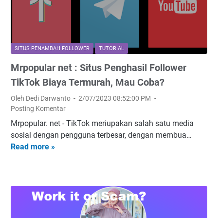
m
a
t
n
|
h
P
g
P
f
e
P
u
o
n
o
b
SITUS PENAMBAH FOLLOWER
TUTORIAL
l
a
p
t
Mrpopular net : Situs Penghasil Follower
l
m
u
o
o
b
TikTok Biaya Termurah, Mau Coba?
l
k
w
a
e
.
Oleh Dedi Darwanto
2/07/2023 08:52:00 PM
e
h
r
c
Posting Komentar
r
F
M
o
Mrpopular. net - TikTok meriupakan salah satu media
T
o
i
m
sosial dengan pengguna terbesar, dengan membua…
i
l
n
Read more »
M
k
l
g
r
t
o
g
p
o
w
u
o
k
e
I
p
t
r
n
u
e
s
i
l