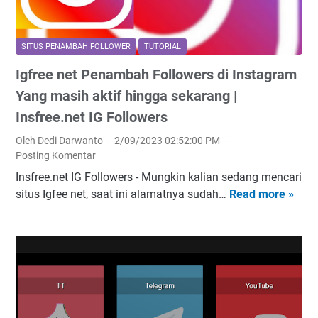
p
w
|
%
a
e
T
B
n
r
o
e
SITUS PENAMBAH FOLLOWER
TUTORIAL
e
T
k
r
Igfree net Penambah Followers di Instagram
l
i
t
h
c
Yang masih aktif hingga sekarang |
k
o
a
o
T
Insfree.net IG Followers
k
s
m
o
b
i
Oleh Dedi Darwanto
2/09/2023 02:52:00 PM
|
k
l
l
Posting Komentar
C
(
a
|
Insfree.net IG Followers - Mungkin kalian sedang mencari
a
G
s
P
situs Igfee net, saat ini alamatnya sudah…
Read more »
r
I
r
t
u
a
g
a
e
b
m
f
t
r
t
e
r
i
.
o
n
e
s
c
k
a
e
)
o
c
m
n
Y
m
o
b
e
a