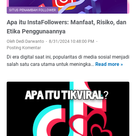
t
a
SITUS PENAMBAH FOLLOWER
l
Apa itu InstaFollowers: Manfaat, Risiko, dan
c
o
Etika Penggunaannya
m
Oleh Dedi Darwanto
8/31/2024 10:48:00 PM
,
Posting Komentar
P
Di era digital saat ini, popularitas di media sosial menjadi
l
salah satu cara utama untuk meningka…
Read more »
A
a
p
t
a
f
i
o
t
r
u
m
I
u
n
n
s
t
t
u