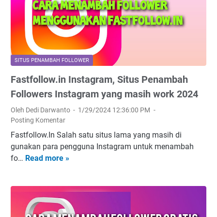
u
s
a
n
|
x
T
C
.
i
a
C
k
r
o
T
a
SITUS PENAMBAH FOLLOWER
m
o
M
Fastfollow.in Instagram, Situs Penambah
|
k
e
C
Followers Instagram yang masih work 2024
A
n
a
n
d
Oleh Dedi Darwanto
1/29/2024 12:36:00 PM
r
d
a
Posting Komentar
a
a
p
Fastfollow.In Salah satu situs lama yang masih di
M
?
a
gunakan para pengguna Instagram untuk menambah
e
t
fo…
Read more »
F
n
k
a
d
a
s
a
n
t
p
F
f
a
o