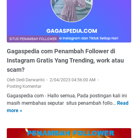
r
d
a
b
i
r
a
I
n
r
n
e
u
s
t
2
t
SITUS PENAMBAH FOLLOWER
:
0
a
Gagaspedia com Penambah Follower di
S
2
g
i
Instagram Gratis Yang Trending, work atau
3
r
t
a
scam?
u
m
Oleh Dedi Darwanto
2/04/2023 04:56:00 AM
s
Y
Posting Komentar
P
a
Gagaspedia com - Hallo semua, Pada postingan kali ini
e
n
masih membahas seputar situs penambah follo…
Read
n
G
g
more »
g
a
m
h
g
a
a
a
s
s
s
i