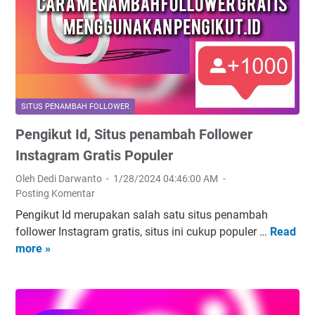
o
t
l
l
k
l
l
a
o
o
n
w
w
f
e
.
o
r
i
l
s
SITUS PENAMBAH FOLLOWER
n
l
T
Pengikut Id, Situs penambah Follower
I
o
i
n
Instagram Gratis Populer
w
k
s
e
T
Oleh Dedi Darwanto
1/28/2024 04:46:00 AM
t
r
o
Posting Komentar
a
s
k
Pengikut Id merupakan salah satu situs penambah
g
I
G
follower Instagram gratis, situs ini cukup populer …
Read
P
r
n
r
more »
e
a
s
a
n
m
t
t
g
,
a
i
i
S
g
s