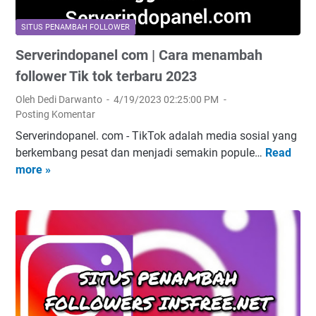
m
i
a
S
s
h
SITUS PENAMBAH FOLLOWER
i
|
F
Serverindopanel com | Cara menambah
t
T
o
u
follower Tik tok terbaru 2023
i
l
s
k
l
Oleh Dedi Darwanto
4/19/2023 02:25:00 PM
P
t
o
Posting Komentar
e
o
w
Serverindopanel. com - TikTok adalah media sosial yang
n
k
e
berkembang pesat dan menjadi semakin popule…
Read
S
a
b
r
more »
e
m
l
T
r
b
a
i
v
a
s
k
e
h
t
T
r
F
e
o
i
o
r
k
n
l
c
1
d
l
o
0
o
o
m
0