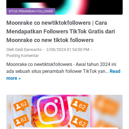
m
R
k
,
i
s
SITUS PENAMBAH FOLLOWER
A
s
i
Moonrake co newtiktokfollowers | Cara
p
i
M
a
Mendapatkan Followers TikTok Gratis dari
k
e
i
o
Moonrake co new tiktok followers
d
t
,
i
Oleh Dedi Darwanto
2/08/2024 01:54:00 PM
u
d
a
Posting Komentar
d
a
S
Moonrake co newtiktokfollowers - Awal tahun 2024 ini
a
n
o
ada sebuah situs penambah follower TikTok yan…
Read
n
M
E
s
more »
B
o
t
i
a
o
i
a
g
n
k
l
a
r
a
i
a
P
m
k
e
a
e
n
n
c
g