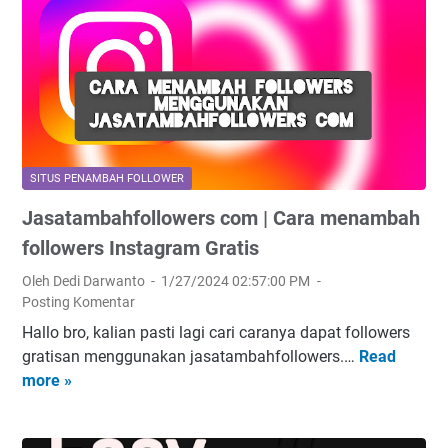
k
i
r
d
u
t
a
a
t
u
m
r
I
s
G
i
d
P
r
M
,
e
a
o
S
n
t
o
i
a
i
SITUS PENAMBAH FOLLOWER
n
t
m
s
r
Jasatambahfollowers com | Cara menambah
u
b
2
a
s
followers Instagram Gratis
a
0
k
p
h
2
e
Oleh Dedi Darwanto
1/27/2024 02:57:00 PM
e
F
4
Posting Komentar
c
n
o
o
Hallo bro, kalian pasti lagi cari caranya dapat followers
a
l
n
gratisan menggunakan jasatambahfollowers.…
Read
J
m
l
e
more »
a
b
o
w
s
a
w
t
a
h
e