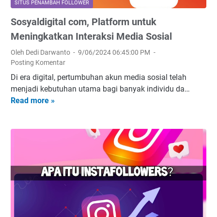
SITUS PENAMBAH FOLLOWER
Sosyaldigital com, Platform untuk
Meningkatkan Interaksi Media Sosial
Oleh Dedi Darwanto
9/06/2024 06:45:00 PM
Posting Komentar
Di era digital, pertumbuhan akun media sosial telah
menjadi kebutuhan utama bagi banyak individu da…
Read more »
S
o
s
y
a
l
d
i
g
i