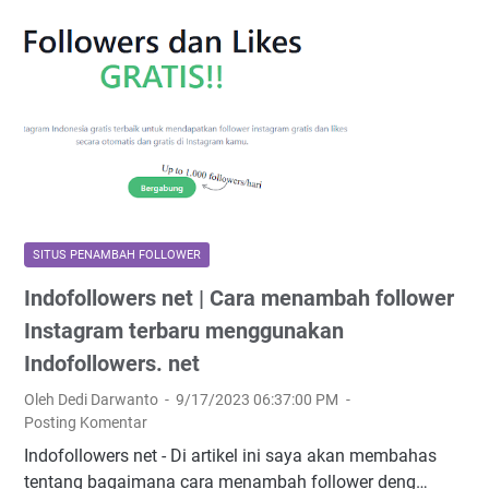
i
l
C
a
h
o
a
t
w
w
r
i
o
d
a
s
r
e
m
P
k
h
e
o
2
c
n
p
0
o
a
u
2
m
m
l
4
,
b
e
SITUS PENAMBAH FOLLOWER
w
a
r
Indofollowers net | Cara menambah follower
e
h
b
Instagram terbaru menggunakan
f
s
o
Indofollowers. net
i
l
Oleh Dedi Darwanto
9/17/2023 06:37:00 PM
t
l
Posting Komentar
e
o
Indofollowers net - Di artikel ini saya akan membahas
p
w
tentang bagaimana cara menambah follower deng…
e
e