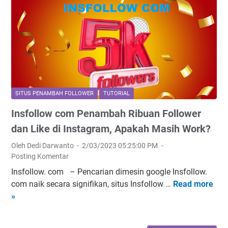
i
p
h
l
e
a
F
d
k
o
i
t
l
a
i
l
c
f
o
o
h
w
m
i
SITUS PENAMBAH FOLLOWER
TUTORIAL
e
P
n
Insfollow com Penambah Ribuan Follower
r
e
g
T
n
dan Like di Instagram, Apakah Masih Work?
g
i
a
a
Oleh Dedi Darwanto
2/03/2023 05:25:00 PM
k
m
s
Posting Komentar
T
b
e
Insfollow. com – Pencarian dimesin google Insfollow.
o
a
k
com naik secara signifikan, situs Insfollow …
Read more
I
k
h
a
»
n
B
F
r
s
i
o
a
f
a
l
n