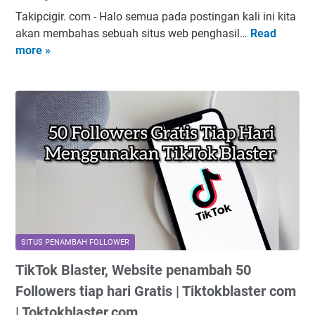
r
I
Takipcigir. com - Halo semua pada postingan kali ini kita
a
n
akan membahas sebuah situs web penghasil…
Read
T
M
s
more »
a
e
t
k
n
a
i
a
g
p
m
r
c
b
a
i
a
m
g
h
t
i
F
e
r
o
r
c
l
b
o
l
a
m
o
r
SITUS PENAMBAH FOLLOWER
,
w
u
TikTok Blaster, Website penambah 50
A
e
m
u
Followers tiap hari Gratis | Tiktokblaster com
r
e
t
d
| Toktokblaster.com
n