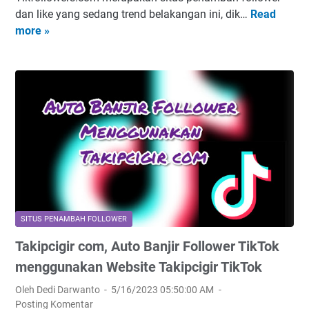
i
a
dan like yang sedang trend belakangan ini, dik…
Read
T
k
r
more »
i
T
a
k
o
m
f
k
e
o
g
n
l
r
a
l
a
m
o
t
b
w
i
a
e
s
h
r
f
s
o
c
l
SITUS PENAMBAH FOLLOWER
o
l
Takipcigir com, Auto Banjir Follower TikTok
m
o
,
menggunakan Website Takipcigir TikTok
w
C
e
Oleh Dedi Darwanto
5/16/2023 05:50:00 AM
a
r
Posting Komentar