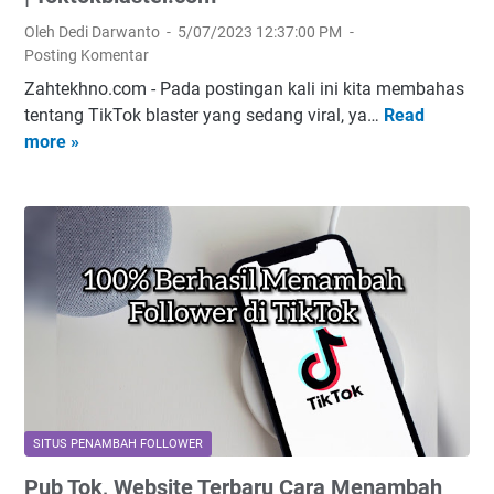
o
i
g
Oleh Dedi Darwanto
5/07/2023 12:37:00 PM
B
T
g
Posting Komentar
a
i
u
Zahtekhno.com - Pada postingan kali ini kita membahas
n
k
n
tentang TikTok blaster yang sedang viral, ya…
Read
j
T
T
a
more »
i
i
o
k
r
k
k
a
F
T
G
n
o
o
r
I
l
k
a
n
l
B
t
d
o
l
i
o
w
a
s
f
e
s
A
o
r
t
u
l
T
e
t
l
i
r
o
o
SITUS PENAMBAH FOLLOWER
k
,
S
w
Pub Tok, Website Terbaru Cara Menambah
T
W
e