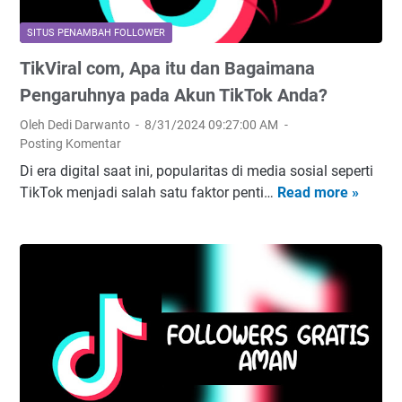
a
k
F
M
SITUS PENAMBAH FOLLOWER
o
e
TikViral com, Apa itu dan Bagaimana
l
n
l
Pengaruhnya pada Akun TikTok Anda?
i
o
n
Oleh Dedi Darwanto
8/31/2024 09:27:00 AM
w
g
Posting Komentar
e
k
Di era digital saat ini, popularitas di media sosial seperti
r
a
TikTok menjadi salah satu faktor penti…
Read more »
T
s
t
i
:
k
k
M
a
V
a
n
i
n
I
r
f
n
a
a
t
l
a
e
c
t
r
o
,
a