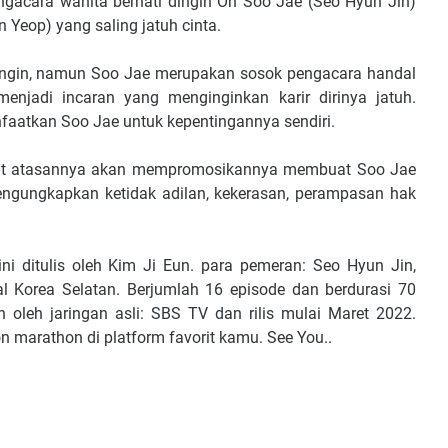
pengacara wanita berhati dingin Oh Soo Jae (Seo Hyun Jin)
Yeop) yang saling jatuh cinta.
dingin, namun Soo Jae merupakan sosok pengacara handal
njadi incaran yang menginginkan karir dirinya jatuh.
aatkan Soo Jae untuk kepentingannya sendiri.
 saat atasannya akan mempromosikannya membuat Soo Jae
gungkapkan ketidak adilan, kekerasan, perampasan hak
ini ditulis oleh Kim Ji Eun. para pemeran: Seo Hyun Jin,
 Korea Selatan. Berjumlah 16 episode dan berdurasi 70
 oleh jaringan asli: SBS TV dan rilis mulai Maret 2022.
 marathon di platform favorit kamu. See You..