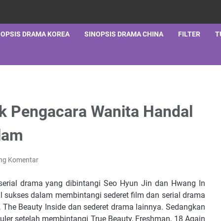
NOPSIS DRAMA KOREA
SINOPSIS DRAMA CHINA
FILTER
T
ok Pengacara Wanita Handal
lam
ing Komentar
 serial drama yang dibintangi Seo Hyun Jin dan Hwang In
al sukses dalam membintangi sederet film dan serial drama
e, The Beauty Inside dan sederet drama lainnya. Sedangkan
uler setelah membintangi True Beauty, Freshman, 18 Again