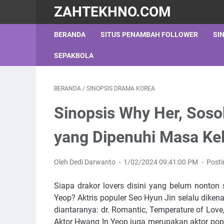
ZAHTEKHNO.COM
BERANDA
SITUS PENAMBAH FOLLOWER
SI
SEPAKBOLA
BERANDA
/
SINOPSIS DRAMA KOREA
Sinopsis Why Her, Sos
yang Dipenuhi Masa Ke
Oleh Dedi Darwanto
1/02/2024 09:41:00 PM
Post
Siapa drakor lovers disini yang belum nonton
Yeop? Aktris populer Seo Hyun Jin selalu diken
diantaranya: dr. Romantic, Temperature of Lov
Aktor Hwang In Yeop juga merupakan aktor pop