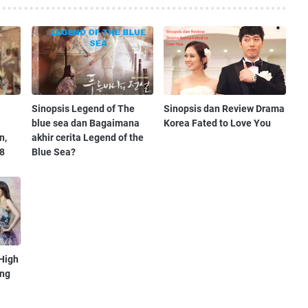
Sinopsis Legend of The
Sinopsis dan Review Drama
blue sea dan Bagaimana
Korea Fated to Love You
n,
akhir cerita Legend of the
88
Blue Sea?
High
ang