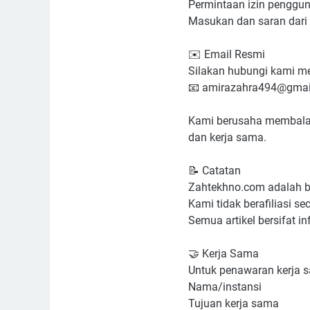
Permintaan izin penggu
Masukan dan saran dar
✉️ Email Resmi
Silakan hubungi kami me
📧 amirazahra494@gmai
Kami berusaha membalas
dan kerja sama.
📝 Catatan
Zahtekhno.com adalah b
Kami tidak berafiliasi s
Semua artikel bersifat in
🤝 Kerja Sama
Untuk penawaran kerja 
Nama/instansi
Tujuan kerja sama