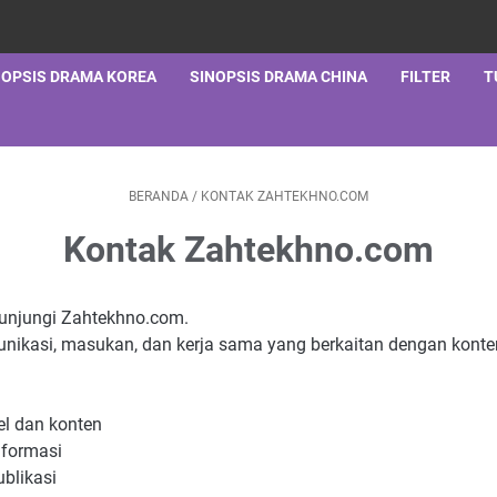
NOPSIS DRAMA KOREA
SINOPSIS DRAMA CHINA
FILTER
T
BERANDA
/
KONTAK ZAHTEKHNO.COM
Kontak Zahtekhno.com
gunjungi Zahtekhno.com.
nikasi, masukan, dan kerja sama yang berkaitan dengan konten 
el dan konten
informasi
blikasi