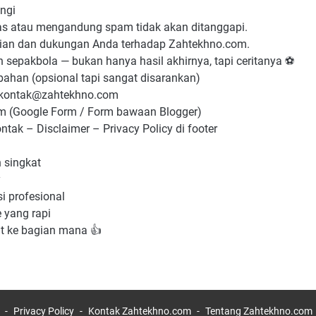
ngi
elas atau mengandung spam tidak akan ditanggapi.
atian dan dukungan Anda terhadap Zahtekhno.com.
 sepakbola — bukan hanya hasil akhirnya, tapi ceritanya ⚽
bahan (opsional tapi sangat disarankan)
 kontak@zahtekhno.com
 (Google Form / Form bawaan Blogger)
ntak – Disclaimer – Privacy Policy di footer
 singkat
y
i profesional
 yang rapi
ut ke bagian mana 👍
r
Privacy Policy
Kontak Zahtekhno.com
Tentang Zahtekhno.com