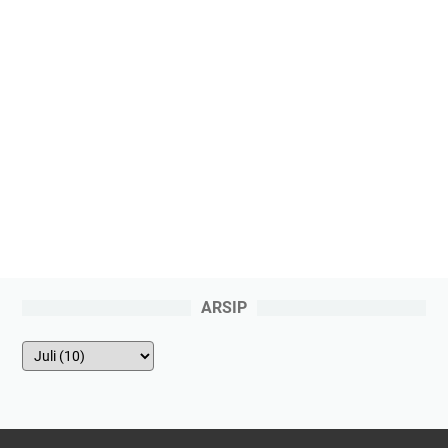
ARSIP