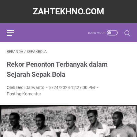
ZAHTEKHNO.COM
BERANDA
/
SEPAKBOLA
Rekor Penonton Terbanyak dalam
Sejarah Sepak Bola
Oleh Dedi Darwanto
8/24/2024 12:27:00 PM
Posting Komentar