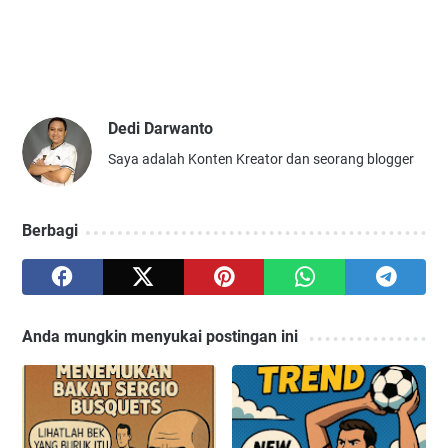
Dedi Darwanto
Saya adalah Konten Kreator dan seorang blogger
Berbagi
Anda mungkin menyukai postingan ini