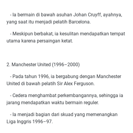
- Ia bermain di bawah asuhan Johan Cruyff, ayahnya,
yang saat itu menjadi pelatih Barcelona.
- Meskipun berbakat, ia kesulitan mendapatkan tempat
utama karena persaingan ketat.
2. Manchester United (1996–2000)
- Pada tahun 1996, ia bergabung dengan Manchester
United di bawah pelatih Sir Alex Ferguson.
- Cedera menghambat perkembangannya, sehingga ia
jarang mendapatkan waktu bermain reguler.
- Ia menjadi bagian dari skuad yang memenangkan
Liga Inggris 1996–97.