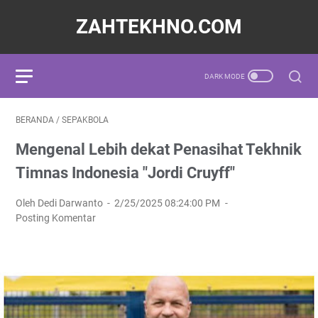
ZAHTEKHNO.COM
BERANDA
/
SEPAKBOLA
Mengenal Lebih dekat Penasihat Tekhnik
Timnas Indonesia "Jordi Cruyff"
Oleh Dedi Darwanto
2/25/2025 08:24:00 PM
Posting Komentar