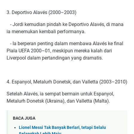
3. Deportivo Alavés (2000–2003)
- Jordi kemudian pindah ke Deportivo Alavés, di mana
ia menemukan kembali performanya.
- Ia berperan penting dalam membawa Alavés ke final
Piala UEFA 2000–01, meskipun mereka kalah dari
Liverpool dalam pertandingan yang dramatis.
4. Espanyol, Metalurh Donetsk, dan Valletta (2003–2010)
Setelah Alavés, ia sempat bermain untuk Espanyol,
Metalurh Donetsk (Ukraina), dan Valletta (Malta).
BACA JUGA
Lionel Messi Tak Banyak Berlari, tetapi Selalu
Selangkah Lebih Maju