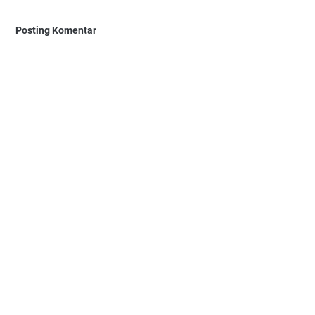
Posting Komentar