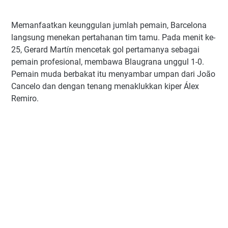
Memanfaatkan keunggulan jumlah pemain, Barcelona
langsung menekan pertahanan tim tamu. Pada menit ke-
25, Gerard Martín mencetak gol pertamanya sebagai
pemain profesional, membawa Blaugrana unggul 1-0.
Pemain muda berbakat itu menyambar umpan dari João
Cancelo dan dengan tenang menaklukkan kiper Álex
Remiro.