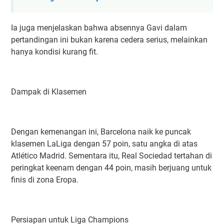
Ia juga menjelaskan bahwa absennya Gavi dalam
pertandingan ini bukan karena cedera serius, melainkan
hanya kondisi kurang fit.
Dampak di Klasemen
Dengan kemenangan ini, Barcelona naik ke puncak
klasemen LaLiga dengan 57 poin, satu angka di atas
Atlético Madrid. Sementara itu, Real Sociedad tertahan di
peringkat keenam dengan 44 poin, masih berjuang untuk
finis di zona Eropa.
Persiapan untuk Liga Champions