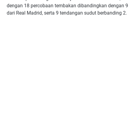
dengan 18 percobaan tembakan dibandingkan dengan 9
dari Real Madrid, serta 9 tendangan sudut berbanding 2.