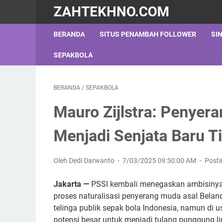
ZAHTEKHNO.COM
BERANDA
SITUS PENAMBAH FOLLOWER
SI
SEPAKBOLA
BERANDA
/
SEPAKBOLA
Mauro Zijlstra: Penyer
Menjadi Senjata Baru T
Oleh Dedi Darwanto
7/03/2025 09:50:00 AM
Post
Jakarta —
PSSI kembali menegaskan ambisin
proses naturalisasi penyerang muda asal Belan
telinga publik sepak bola Indonesia, namun di u
potensi besar untuk menjadi tulang punggung l