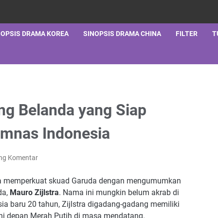
NOPSIS DRAMA KOREA
SINOPSIS DRAMA CHINA
FILTER
T
ang Belanda yang Siap
imnas Indonesia
ing Komentar
ya memperkuat skuad Garuda dengan mengumumkan
da,
Mauro Zijlstra
. Nama ini mungkin belum akrab di
sia baru 20 tahun, Zijlstra digadang-gadang memiliki
ini depan Merah Putih di masa mendatang.