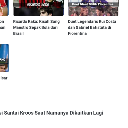
lon
Ricardo Kaká: Kisah Sang
Duet Legendaris Rui Costa
nan
Maestro Sepak Bola dari
dan Gabriel Batistuta di
Brasil
Fiorentina
isar
si Santai Kroos Saat Namanya Dikaitkan Lagi