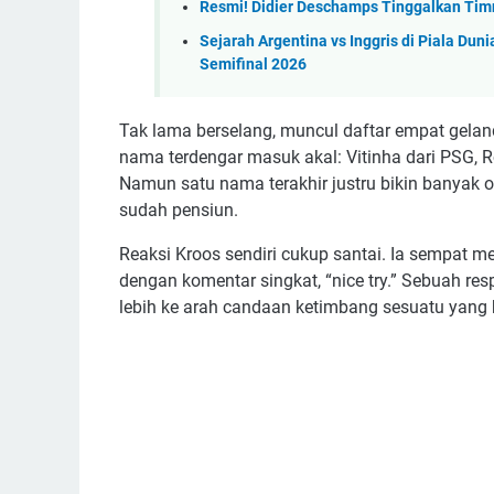
Resmi! Didier Deschamps Tinggalkan Timn
Sejarah Argentina vs Inggris di Piala Du
Semifinal 2026
Tak lama berselang, muncul daftar empat geland
nama terdengar masuk akal: Vitinha dari PSG, Ro
Namun satu nama terakhir justru bikin banyak 
sudah pensiun.
Reaksi Kroos sendiri cukup santai. Ia sempat 
dengan komentar singkat, “nice try.” Sebuah re
lebih ke arah candaan ketimbang sesuatu yang b